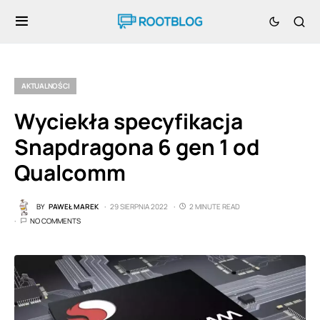
AKTUALNOŚCI
Wyciekła specyfikacja
Snapdragona 6 gen 1 od
Qualcomm
BY
PAWEŁ MAREK
29 SIERPNIA 2022
2 MINUTE READ
NO COMMENTS