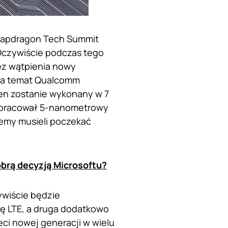
napdragon Tech Summit
 Oczywiście podczas tego
ez wątpienia nowy
na temat Qualcomm
en zostanie wykonany w 7
 opracował 5-nanometrowy
iemy musieli poczekać
obrą decyzją Microsoftu?
ywiście będzie
ię LTE, a druga dodatkowo
ci nowej generacji w wielu