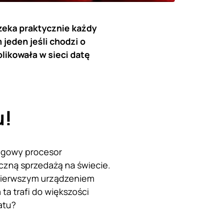
eka praktycznie każdy
jeden jeśli chodzi o
likowała w sieci datę
u!
lagowy procesor
yczną sprzedażą na świecie.
 pierwszym urządzeniem
a trafi do większości
atu?