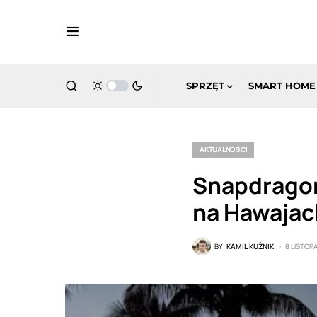
SPRZĘT
SMART HOME
AKTUALNOŚCI
Snapdragon
na Hawajac
BY
KAMIL KUŹNIK
8 LISTOP