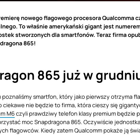
premierę nowego flagowego procesora Qualcomma cz
lnego. To właśnie amerykański gigant jest numerem 
ostek stworzonych dla smartfonów. Teraz firma opub
dragona 865!
agon 865 już w grudni
 poznaliśmy smartfon, który jako pierwszy otrzyma f
o ciekawe nie będzie to firma, która cieszy się gigant
ium M6
czyli prawdziwy telefon klasy premium będzie
ystać moc Snapdragona 865. Oczywiście jednostka t
ych flagowców. Kiedy zatem Qualcomm pokaże ją świ