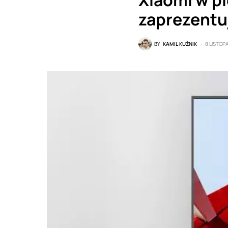
Xiaomi w p
zaprezentu
BY
KAMIL KUŹNIK
8 LISTOP