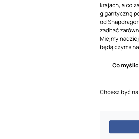
krajach, a co 
gigantyczną po
od Snapdragona
zadbać zarówno
Miejmy nadzie
będą czymś na
Co myślic
Chcesz być na