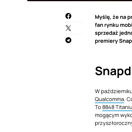
Myślę, że na 
fan rynku mobi
sprzedaż jedn
premiery Snap
Snapdr
W październiku
Qualcomma
. C
To
8848 Titan
mogącym wykorz
przyszłoroczn