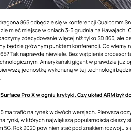
dragona 865 odbędzie się w konferencji Qualcomm S
dzie mieć miejsce w dniach 3-5 grudnia na Hawajach.
aczymy zdecydowanie więcej niż tylko SD 865, ale b
lny będzie głównym punktem konferencji. Co wiemy 
5? Tak naprawdę niewiele. Bez wątpienia procesor t
echnologicznym. Amerykański gigant w prawdzie już
 pierwszą jednostkę wykonaną w tej technologii będz
.
:
Surface Pro X w ogniu krytyki. Czy układ ARM był d
 ma trafić na rynek w dwóch wersjach. Pierwsza ocz
a rynki, w których największą popularnością cieszy s
5G. Rok 2020 powinien stać pod znakiem rozwoju sie