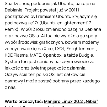
SparkyLinux, podobnie jak Ubuntu, bazuje na
Debianie. Projekt powstał już w 2011 i
początkowo był remixem Ubuntu kryjącym się
pod nazwą ue17r (Ubuntu enlightenment17
Remix). W 2012 roku zmieniono bazę na Debiana
oraz nazwę OS-a. Aktualnie wyróżnia go spory
wybór środowisk graficznych, bowiem możemy
zdecydować się na Xfce, LXQt, Enlightenment,
KDE Plasma, MATE, Openbox, a także Budgie.
System ten jest ceniony na całym świecie za
lekkość oraz świetną prędkość działania.
Oczywiście ten polski OS jest całkowicie
darmowy i może zostać pobrany przez każdego
z nas.
Warto przeczytać:
Manjaro Linux 20.2 „Nibia”