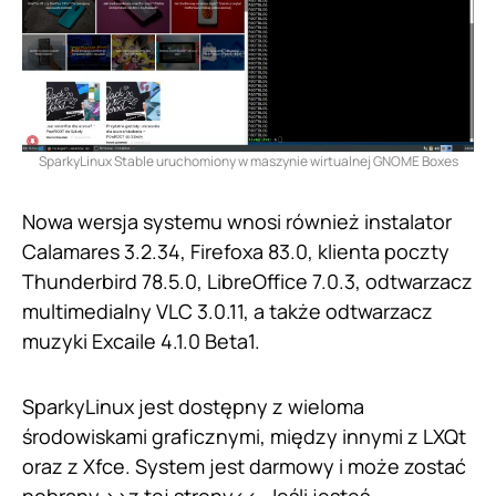
SparkyLinux Stable uruchomiony w maszynie wirtualnej GNOME Boxes
Nowa wersja systemu wnosi również instalator
Calamares 3.2.34, Firefoxa 83.0, klienta poczty
Thunderbird 78.5.0, LibreOffice 7.0.3, odtwarzacz
multimedialny VLC 3.0.11, a także odtwarzacz
muzyki Excaile 4.1.0 Beta1.
SparkyLinux jest dostępny z wieloma
środowiskami graficznymi, między innymi z LXQt
oraz z Xfce. System jest darmowy i może zostać
pobrany >>
z tej strony
<<. Jeśli jesteś