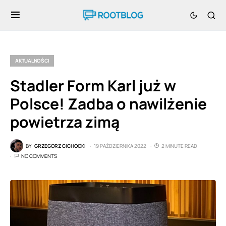
AKTUALNOŚCI
Stadler Form Karl już w
Polsce! Zadba o nawilżenie
powietrza zimą
BY
GRZEGORZ CICHOCKI
19 PAŹDZIERNIKA 2022
2 MINUTE READ
NO COMMENTS