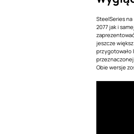
SteelSeries na
2077 jak i sam
zaprezentować 
jeszcze większ
przygotowało l
przeznaczonej d
Obie wersje zo