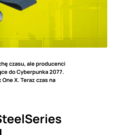
chę czasu, ale producenci
jące do Cyberpunka 2077.
x One X. Teraz czas na
teelSeries
!