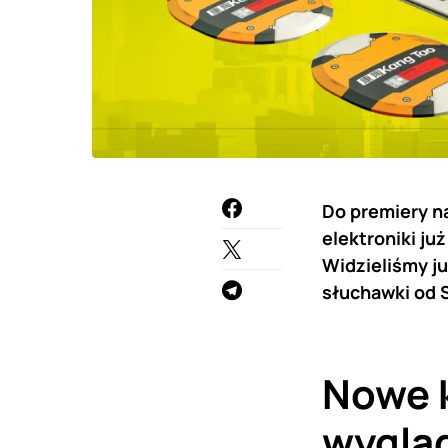
Do premiery na
elektroniki ju
Widzieliśmy ju
słuchawki od 
Nowe k
wygląd