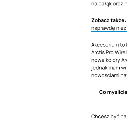
na pałąk oraz 
Zobacz także
naprawdę nieź
Akcesorium to 
Arctis Pro Wire
nowe kolory Ar
jednak mam wra
nowościami naw
Co myślici
Chcesz być na