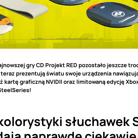
jnowszej gry CD Projekt RED pozostało jeszcze tro
ż teraz prezentują światu swoje urządzenia nawiązu
ż kartę graficzną NVIDII oraz limitowaną edycję Xbo
SteelSeries!
olorystyki słuchawek S
ają naprawdę ciekawie