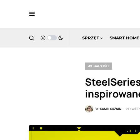
SPRZĘT
SMART HOME
AKTUALNOŚCI
SteelSerie
inspirowan
BY
KAMIL KUŹNIK
21 KWIET