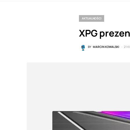
AKTUALNOŚCI
XPG prezen
BY
MARCIN KOWALSKI
21 K