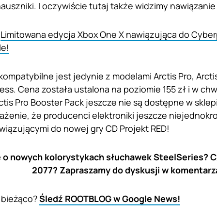
nauszniki. I oczywiście tutaj także widzimy nawiązani
:
Limitowana edycja Xbox One X nawiązująca do Cybe
le!
kompatybilne jest jedynie z modelami Arctis Pro, Arc
less. Cena została ustalona na poziomie 155 zł i w chwi
ctis Pro Booster Pack jeszcze nie są dostępne w skle
żenie, że producenci elektroniki jeszcze niejednokr
iązującymi do nowej gry CD Projekt RED!
e o nowych kolorystykach słuchawek SteelSeries? 
2077? Zapraszamy do dyskusji w komentarz
 bieżąco?
Śledź ROOTBLOG w Google News!