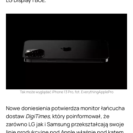
LG Display i BOE.
Tak może wyglądać iPhone 13 Pro, fot. EverythingApplePro
Nowe doniesienia potwierdza monitor łańcucha
dostaw
DigiTimes
, który poinformował, że
zarówno LG jak i Samsung przekształcają swoje
linie produkcyjne pod Apple właśnie pod kątem