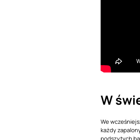
W świe
We wcześniej
każdy zapalony
podszytych ba