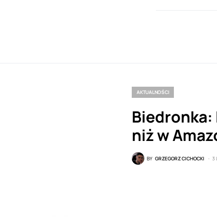
AKTUALNOŚCI
Biedronka: 
niż w Amaz
BY
GRZEGORZ CICHOCKI
3