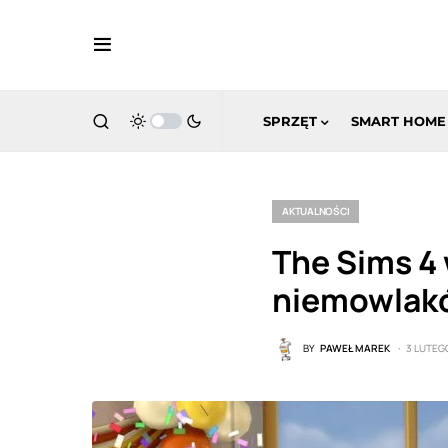
SPRZĘT
SMART HOME
AKTUALNOŚCI
The Sims 4 
niemowlak
BY
PAWEŁ MAREK
3 LUTEG