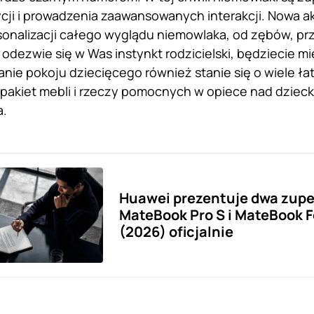
cji i prowadzenia zaawansowanych interakcji. Nowa a
onalizacji całego wyglądu niemowlaka, od zębów, prze
i odezwie się w Was instynkt rodzicielski, będziecie 
zanie pokoju dziecięcego również stanie się o wiele ł
pakiet mebli i rzeczy pomocnych w opiece nad dzieck
a.
Huawei prezentuje dwa zupe
MateBook Pro S i MateBook F
(2026) oficjalnie