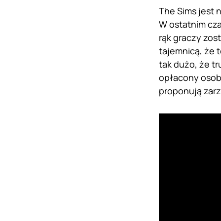
The Sims jest 
W ostatnim czas
rąk graczy zos
tajemnicą, że t
tak dużo, że t
opłacony osobn
proponują zar