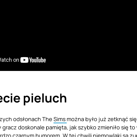
cie pieluch
szych odsłonach The
Sims
można było już zetknąć się
 gracz doskonale pamięta, jak szybko zmieniło się to
rdzo czarnym humorem. W tej chwili niemowlaki są z