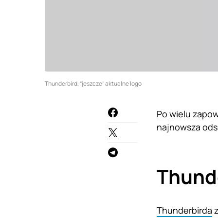
Thunderbird, “jeszcze” aktualne logo
Po wielu zapow
najnowsza odsł
Thunde
Thunderbirda
z