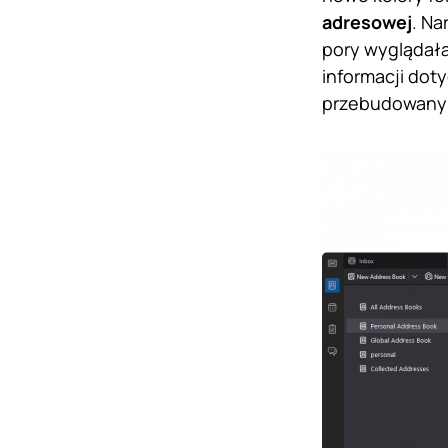
adresowej
. Na
pory wyglądał
informacji dot
przebudowany 