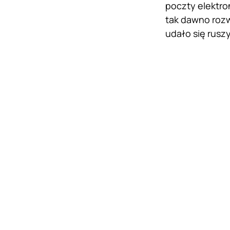
poczty elektro
tak dawno rozw
udało się rusz