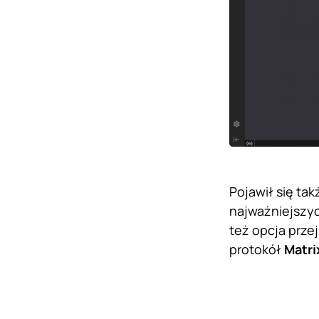
Pojawił się ta
najważniejszych
też opcja prze
protokół
Matri