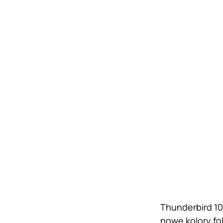
Thunderbird 1
nowe kolory f