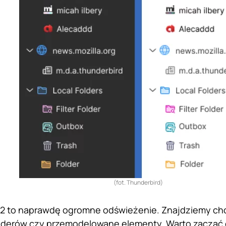
(fot. Thunderbird)
02 to naprawdę ogromne odświeżenie. Znajdziemy ch
olderów czy przemodelowane elementy. Warto zacząć