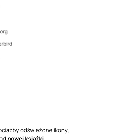
ociażby odświeżone ikony,
 od
nowej książki