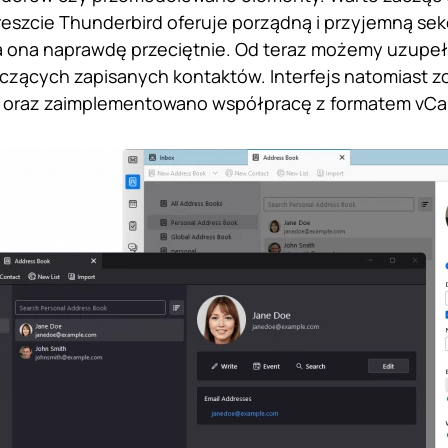
reszcie Thunderbird oferuje porządną i przyjemną sekc
a ona naprawdę przeciętnie. Od teraz możemy uzupe
yczących zapisanych kontaktów. Interfejs natomiast z
oraz zaimplementowano współpracę z formatem vCa