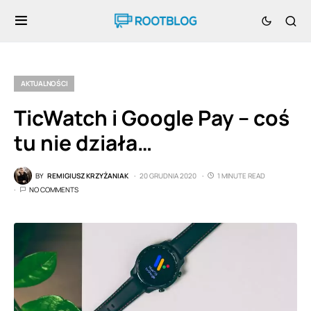
AKTUALNOŚCI
TicWatch i Google Pay – coś
tu nie działa…
BY
REMIGIUSZ KRZYŻANIAK
20 GRUDNIA 2020
1 MINUTE READ
NO COMMENTS