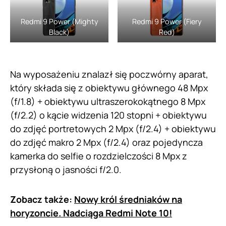
Redmi 9 Power (Mighty
Redmi 9 Power (Fiery
Black)
Red)
Na wyposażeniu znalazł się poczwórny aparat,
który składa się z obiektywu głównego 48 Mpx
(f/1.8) + obiektywu ultraszerokokątnego 8 Mpx
(f/2.2) o kącie widzenia 120 stopni + obiektywu
do zdjęć portretowych 2 Mpx (f/2.4) + obiektywu
do zdjęć makro 2 Mpx (f/2.4) oraz pojedyncza
kamerka do selfie o rozdzielczości 8 Mpx z
przysłoną o jasności f/2.0.
Zobacz także:
Nowy król średniaków na
horyzoncie. Nadciąga Redmi Note 10!