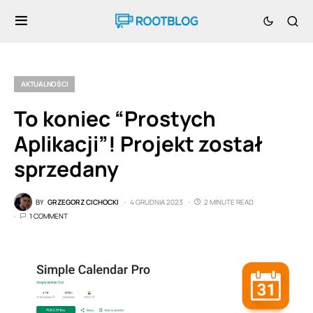
AKTUALNOŚCI
To koniec “Prostych
Aplikacji”! Projekt został
sprzedany
BY
GRZEGORZ CICHOCKI
4 GRUDNIA 2023
2 MINUTE READ
1 COMMENT