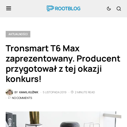
AKTUALNOŚCI
Tronsmart T6 Max
zaprezentowany. Producent
przygotował z tej okazji
konkurs!
BY
KAMIL KUŹNIK
5 LISTOPADA 2019
2 MINUTE READ
NO COMMENTS