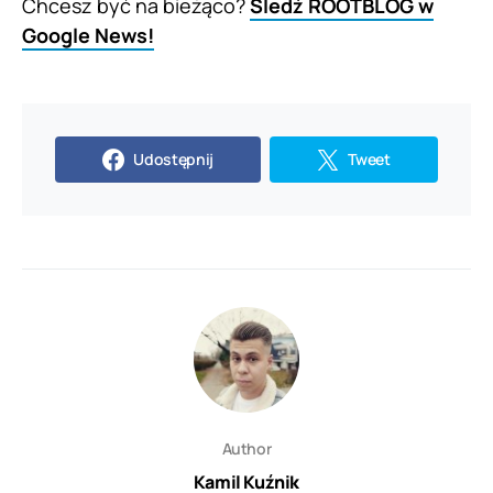
Chcesz być na bieżąco?
Śledź ROOTBLOG w
Google News!
Udostępnij
Tweet
Author
Kamil Kuźnik