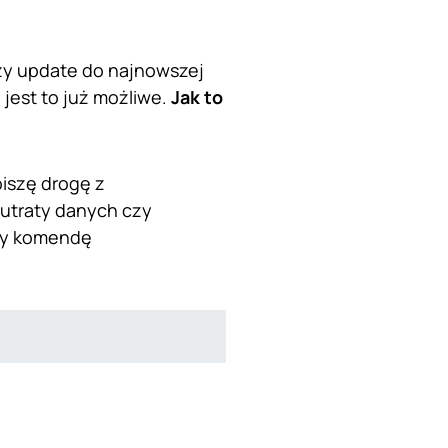
zy update do najnowszej
 jest to już możliwe.
Jak to
piszę drogę z
 utraty danych czy
emy komendę