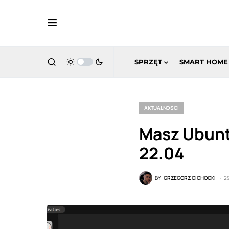
SPRZĘT
SMART HOME
AKTUALNOŚCI
Masz Ubunt
22.04
BY
GRZEGORZ CICHOCKI
2