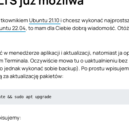
LTS już możliwa
żytkownikiem
Ubuntu 21.10
i chcesz wykonać najprosts
untu 22.04
, to mam dla Ciebie dobrą wiadomość. Otóż
 w menedżerze aplikacji i aktualizacji, natomiast ja o
 Terminala. Oczywiście mowa tu o uaktualnieniu bez
to jednak wykonać sobie backup). Po prostu wpisuj
 za aktualizację pakietów:
ate && sudo apt upgrade
pisujemy: