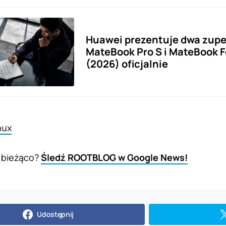
Huawei prezentuje dwa zupe
MateBook Pro S i MateBook F
(2026) oficjalnie
nux
 bieżąco?
Śledź ROOTBLOG w Google News!
Udostępnij