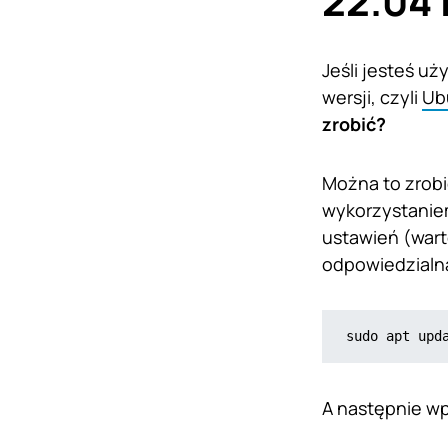
22.04 
Jeśli jesteś u
wersji, czyli
Ub
zrobić?
Można to zrobić
wykorzystaniem
ustawień (war
odpowiedzialną
sudo apt upd
A następnie w