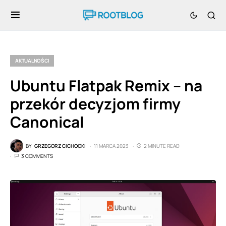
AKTUALNOŚCI
Ubuntu Flatpak Remix – na
przekór decyzjom firmy
Canonical
BY
GRZEGORZ CICHOCKI
11 MARCA 2023
2 MINUTE READ
3 COMMENTS