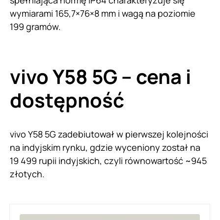
spełniająca normę IP64 charakteryzuje się
wymiarami 165,7×76×8 mm i wagą na poziomie
199 gramów.
vivo Y58 5G – cena i
dostępność
vivo Y58 5G zadebiutował w pierwszej kolejności
na indyjskim rynku, gdzie wyceniony został na
19 499 rupii indyjskich, czyli równowartość ~945
złotych.