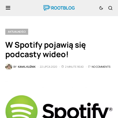
AKTUALNOŚCI
W Spotify pojawią się
podcasty wideo!
BY
KAMIL KUŹNIK
22 LIPCA 2020
2 MINUTE READ
NO COMMENTS