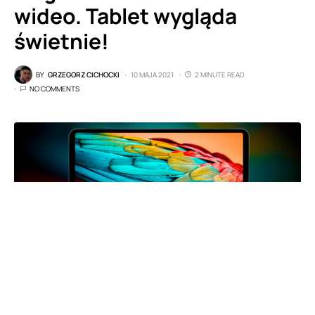
wideo. Tablet wygląda
świetnie!
BY
GRZEGORZ CICHOCKI
10 MAJA 2021
2 MINUTE READ
NO COMMENTS
JingPad A1 (fot. JingOS)