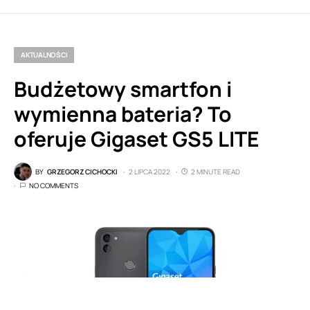
AKTUALNOŚCI
Budżetowy smartfon i
wymienna bateria? To
oferuje Gigaset GS5 LITE
BY
GRZEGORZ CICHOCKI
2 LIPCA 2022
2 MINUTE READ
NO COMMENTS