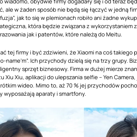
 wiadomo, obydwie firmy dogadały się i od teraz b
 ale w żaden sposób nie będą się łączyć w jedną firm
fuzja”, jak to się w plemionach robiło ani żadne wyku
rategiczna, która będzie związana z wykorzystanie
azowania jak i patentów, które należą do Meitu.
ć tej firmy i być zdziwieni, że Xiaomi na coś takiego 
no-name’m”. Ich przychody dzielą się na trzy grupy. B
nteligentny sprzęt biznesowy. Firma w dużej mierze zn
u Xiu Xiu, aplikacji do ulepszania selfie – Yen Camera, j
rótkim wideo. Mimo to, aż 70 % jej przychodów pocho
ry wyposażają aparaty i smartfony.