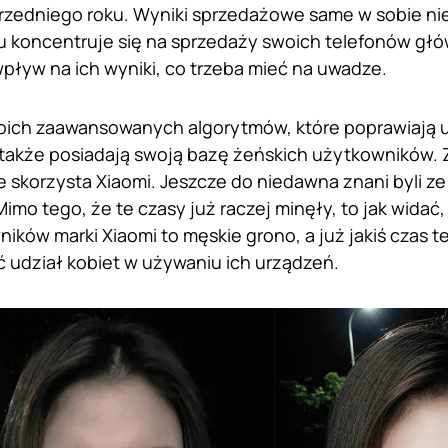
zedniego roku. Wyniki sprzedażowe same w sobie ni
 koncentruje się na sprzedaży swoich telefonów głó
wpływ na ich wyniki, co trzeba mieć na uwadze.
woich zaawansowanych algorytmów, które poprawiają 
także posiadają swoją bazę żeńskich użytkowników. 
e skorzysta Xiaomi. Jeszcze do niedawna znani byli ze
imo tego, że te czasy już raczej minęły, to jak widać,
ików marki Xiaomi to męskie grono, a już jakiś czas 
 udział kobiet w używaniu ich urządzeń.