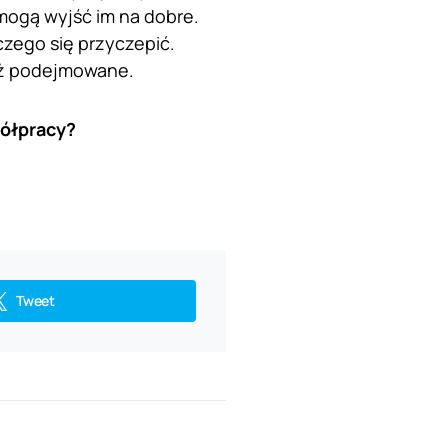
mogą wyjść im na dobre.
czego się przyczepić.
ż podejmowane.
półpracy?
Tweet