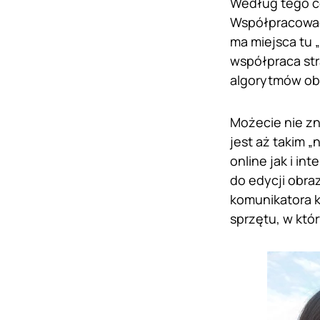
Według tego co
Współpracować,
ma miejsca tu „
współpraca st
algorytmów obr
Możecie nie zna
jest aż takim „
online jak i i
do edycji obraz
komunikatora k
sprzętu, w któ