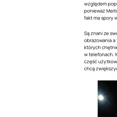
względem popr
ponieważ Meitu
fakt ma spory 
Są znani ze s
obrazowania a 
których chętni
w telefonach. M
część użytkown
chcą zwiększyć