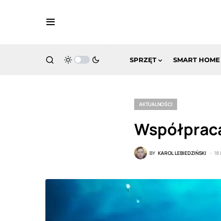
SPRZĘT
SMART HOME
AKTUALNOŚCI
Współpraca 
BY
KAROL LEBIEDZIŃSKI
18