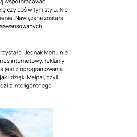
ędą współpracować.
ę czy coś w tym stylu. Nie
pienie. Nawiązana została
m zaawansowanych
przystało. Jednak Meitu nie
iznes internetowy, reklamy
ana jest z oprogramowania
ak i dzięki Meipai, czyli
dzi z inteligentnego