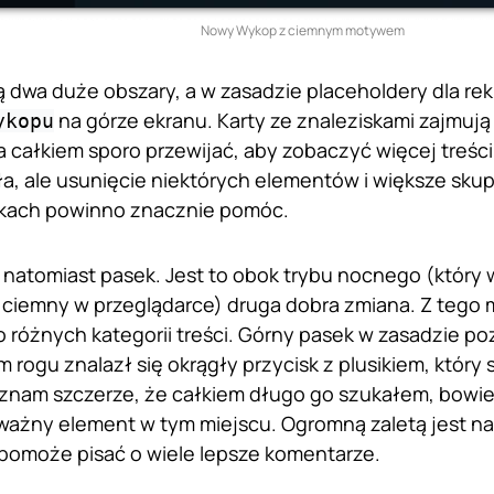
Nowy Wykop z ciemnym motywem
ą dwa duże obszary, a w zasadzie placeholdery dla rek
na górze ekranu. Karty ze znaleziskami zajmują 
ykopu
a całkiem sporo przewijać, aby zobaczyć więcej treści
a, ale usunięcie niektórych elementów i większe skup
iskach powinno znacznie pomóc.
natomiast pasek. Jest to obok trybu nocnego (który wł
 ciemny w przeglądarce) druga dobra zmiana. Z tego
 różnych kategorii treści. Górny pasek w zasadzie poz
 rogu znalazł się okrągły przycisk z plusikiem, który
yznam szczerze, że całkiem długo go szukałem, bow
 ważny element w tym miejscu. Ogromną zaletą jest n
pomoże pisać o wiele lepsze komentarze.