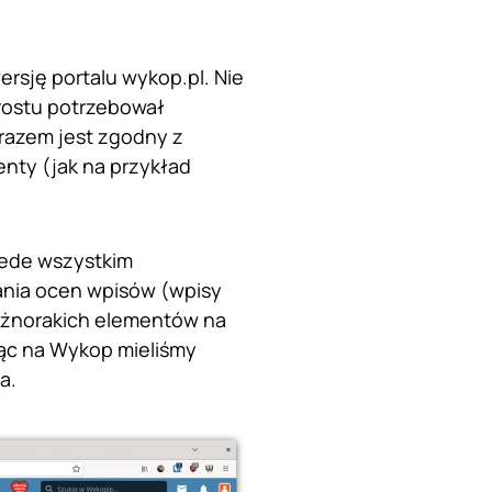
rsję portalu wykop.pl. Nie
prostu potrzebował
arazem jest zgodny z
enty (jak na przykład
zede wszystkim
ania ocen wpisów (wpisy
 różnorakich elementów na
ząc na Wykop mieliśmy
a.