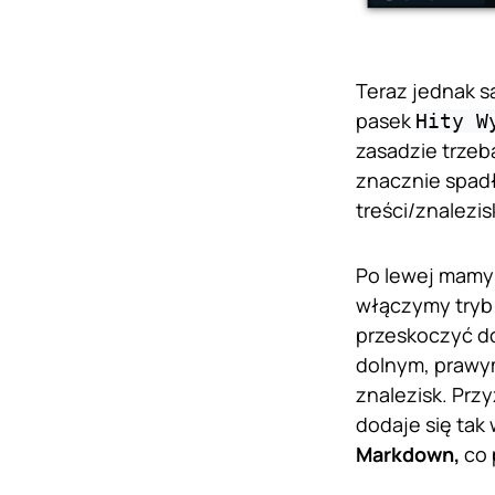
Teraz jednak s
pasek
Hity W
zasadzie trzeb
znacznie spadł
treści/znalez
Po lewej mamy 
włączymy tryb
przeskoczyć do
dolnym, prawym
znalezisk. Prz
dodaje się tak
Markdown,
co 