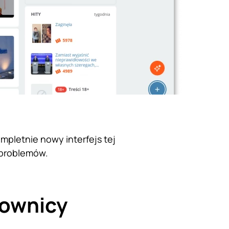
ompletnie nowy interfejs tej
 problemów.
kownicy