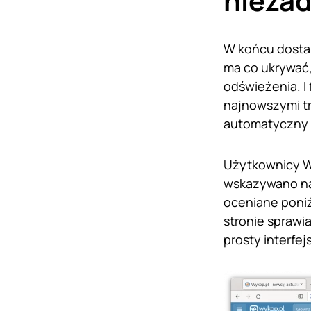
nieza
W końcu dostal
ma co ukrywać,
odświeżenia. I
najnowszymi tr
automatyczny t
Użytkownicy Wy
wskazywano na 
oceniane poniż
stronie sprawi
prosty interfe