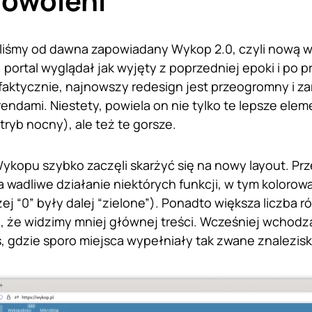
dowoleni
iśmy od dawna zapowiadany Wykop 2.0, czyli nową we
 portal wyglądał jak wyjęty z poprzedniej epoki i po 
 faktycznie, najnowszy redesign jest przeogromny i z
endami. Niestety, powiela on nie tylko te lepsze elem
ryb nocny), ale też te gorsze.
kopu szybko zaczęli skarżyć się na nowy layout. Pr
wadliwe działanie niektórych funkcji, w tym kolorow
ej “0” były dalej “zielone”). Ponadto większa liczba
a, że widzimy mniej głównej treści. Wcześniej wchod
js, gdzie sporo miejsca wypełniały tak zwane znalezisk