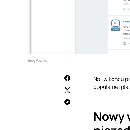
Nowy Wykop
No i w końcu po
popularnej pla
Nowy w