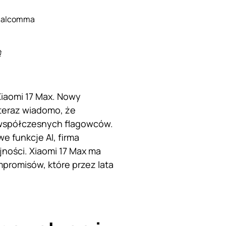
Qualcomma
ę
iaomi 17 Max. Nowy
 teraz wiadomo, że
 współczesnych flagowców.
 funkcje AI, firma
jności. Xiaomi 17 Max ma
romisów, które przez lata