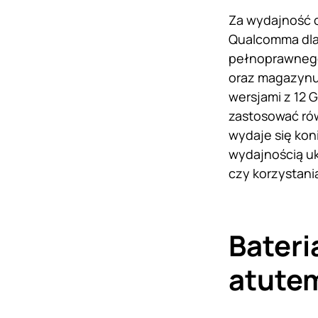
Za wydajność o
Qualcomma dla
pełnoprawnego 
oraz magazynu
wersjami z 12 
zastosować ró
wydaje się kon
wydajnością uk
czy korzystania
Bater
atutem