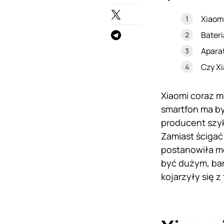
Xiaom
Bater
Aparat
Czy Xi
Xiaomi coraz m
smartfon ma by
producent szyk
Zamiast ścigać
postanowiła mo
być dużym, ba
kojarzyły się 