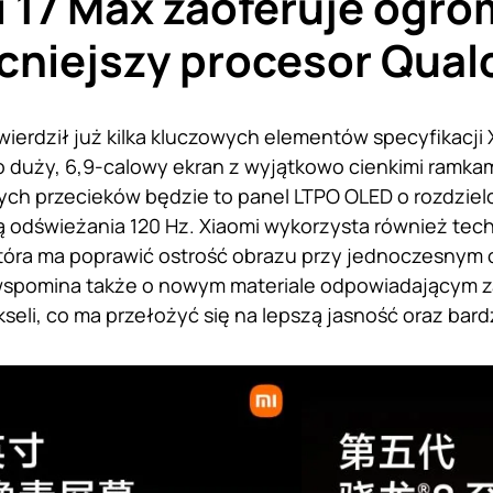
 17 Max zaoferuje ogro
cniejszy procesor Qua
ierdził już kilka kluczowych elementów specyfikacji 
 duży, 6,9-calowy ekran z wyjątkowo cienkimi ramka
h przecieków będzie to panel LTPO OLED o rozdzielcz
ą odświeżania 120 Hz. Xiaomi wykorzysta również tech
 która ma poprawić ostrość obrazu przy jednoczesnym 
 wspomina także o nowym materiale odpowiadającym z
eli, co ma przełożyć się na lepszą jasność oraz bardz