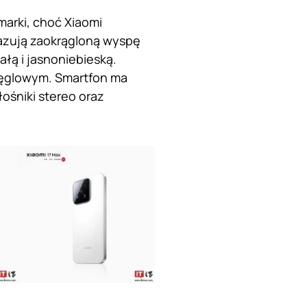
arki, choć Xiaomi
kazują zaokrągloną wyspę
ałą i jasnoniebieską.
węglowym. Smartfon ma
ośniki stereo oraz