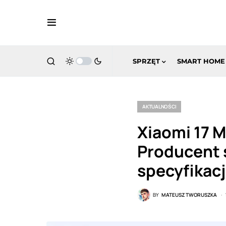
SPRZĘT
SMART HOME
AKTUALNOŚCI
Xiaomi 17 
Producent s
specyfikac
BY
MATEUSZ TWORUSZKA