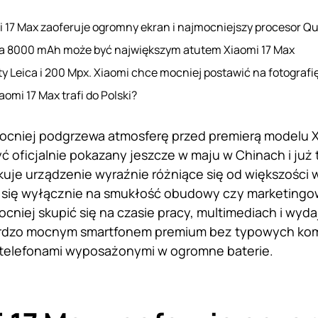
i 17 Max zaoferuje ogromny ekran i najmocniejszy procesor 
ia 8000 mAh może być największym atutem Xiaomi 17 Max
y Leica i 200 Mpx. Xiaomi chce mocniej postawić na fotografi
aomi 17 Max trafi do Polski?
ocniej podgrzewa atmosferę przed premierą modelu X
ć oficjalnie pokazany jeszcze w maju w Chinach i już
uje urządzenie wyraźnie różniące się od większości
 się wyłącznie na smukłość obudowy czy marketingowe
cniej skupić się na czasie pracy, multimediach i wyda
rdzo mocnym smartfonem premium bez typowych komp
z telefonami wyposażonymi w ogromne baterie.