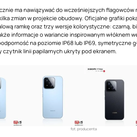
ycznie ma nawiązywać do wcześniejszych flagowców m
ilka zmian w projekcie obudowy. Oficjalne grafiki po
lową ramkę oraz trzy wersje kolorystyczne: czarną, bi
także informacje o wariancie inspirowanym włóknem 
dporność na poziomie IP68 lub IP69, symetryczne gł
 czytnik linii papilarnych ukryty pod ekranem.
fot. producenta