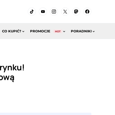
CO KUPIĆ?
PROMOCJE
PORADNIKI
HOT
 rynku!
gową