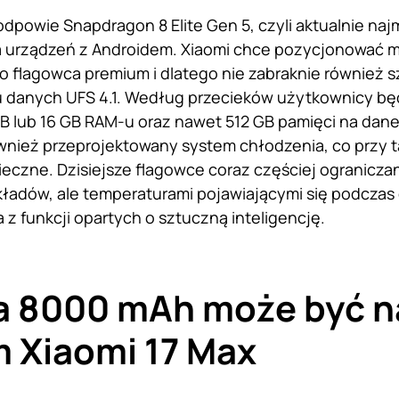
dpowie Snapdragon 8 Elite Gen 5, czyli aktualnie naj
 urządzeń z Androidem. Xiaomi chce pozycjonować mo
flagowca premium i dlatego nie zabraknie również s
 danych UFS 4.1. Według przecieków użytkownicy bę
GB lub 16 GB RAM-u oraz nawet 512 GB pamięci na dan
wnież przeprojektowany system chłodzenia, co przy
ieczne. Dzisiejsze flagowce coraz częściej ogranicza
ładów, ale temperaturami pojawiającymi się podczas 
 z funkcji opartych o sztuczną inteligencję.
ia 8000 mAh może być 
 Xiaomi 17 Max