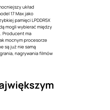
mocniejszy układ
del 17 Max jako
zybkiej pamięci LPDDR5X
dą mogli wybierać między
e. Producent ma
 tak mocnym procesorze
ne są już nie samą
grania, nagrywania filmów
największym