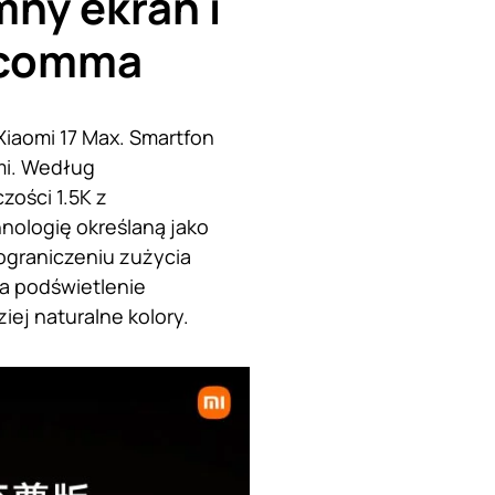
mny ekran i
lcomma
Xiaomi 17 Max. Smartfon
mi. Według
ości 1.5K z
nologię określaną jako
ograniczeniu zużycia
a podświetlenie
iej naturalne kolory.