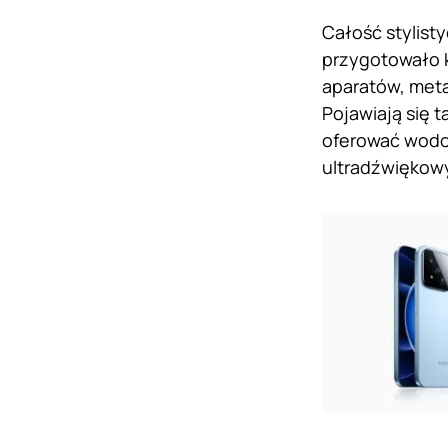
Całość stylist
przygotowało k
aparatów, meta
Pojawiają się 
oferować wodoo
ultradźwiękowy