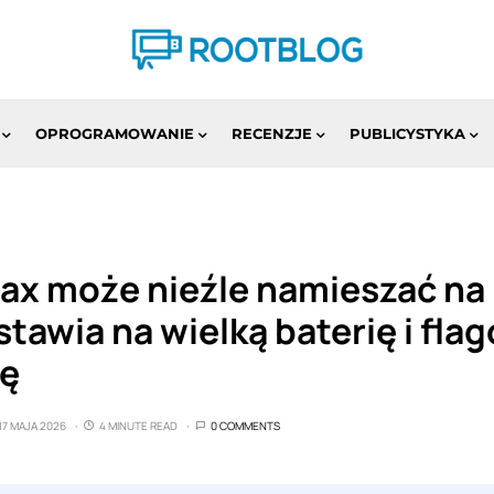
OPROGRAMOWANIE
RECENZJE
PUBLICYSTYKA
Max może nieźle namieszać na
tawia na wielką baterię i fla
ję
17 MAJA 2026
4 MINUTE READ
0 COMMENTS