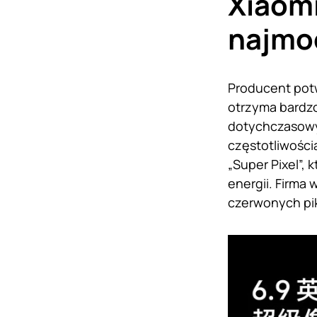
Xiaomi
najmo
Producent potw
otrzyma bardzo
dotychczasowyc
częstotliwości
„Super Pixel”,
energii. Firma
czerwonych piks