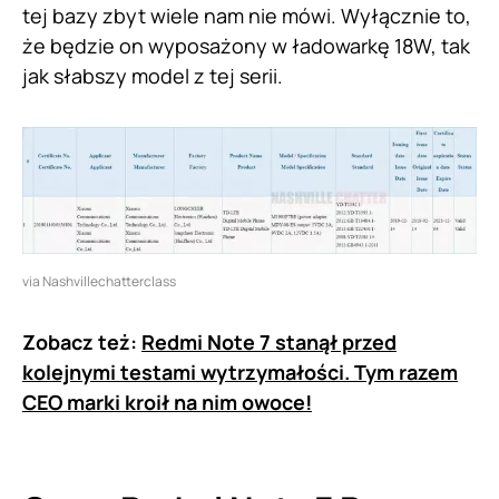
tej bazy zbyt wiele nam nie mówi. Wyłącznie to,
że będzie on wyposażony w ładowarkę 18W, tak
jak słabszy model z tej serii.
via Nashvillechatterclass
Zobacz też:
Redmi Note 7 stanął przed
kolejnymi testami wytrzymałości. Tym razem
CEO marki kroił na nim owoce!