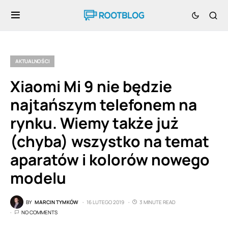
AKTUALNOŚCI
Xiaomi Mi 9 nie będzie
najtańszym telefonem na
rynku. Wiemy także już
(chyba) wszystko na temat
aparatów i kolorów nowego
modelu
BY
MARCIN TYMKÓW
16 LUTEGO 2019
3 MINUTE READ
NO COMMENTS