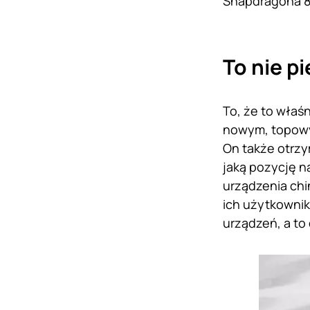
Snapdragona 8
To nie p
To, że to właś
nowym, topowy
On także otrzy
jaką pozycję n
urządzenia chi
ich użytkowni
urządzeń, a to