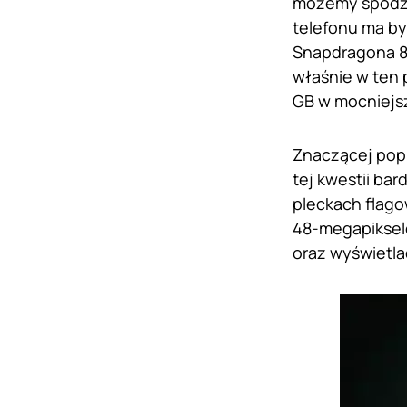
możemy spodzi
telefonu ma b
Snapdragona 8
właśnie w ten 
GB w mocniejsz
Znaczącej popr
tej kwestii bar
pleckach flag
48-megapikselo
oraz wyświetla