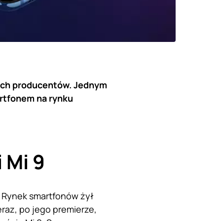
kich producentów. Jednym
artfonem na rynku
 Mi 9
e. Rynek smartfonów żył
raz, po jego premierze,