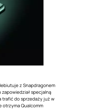
adebiutuje z Snapdragonem
n zapowiedział specjalną
 trafić do sprzedaży już w
kże otrzyma Qualcomm