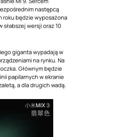
aśnie Mi 9. Sercem
bezpośrednim następcą
ym roku będzie wyposażona
 słabszej wersji oraz 10
kiego giganta wypadają w
 urządzeniami na rynku. Na
y oczka. Głównym będzie
nii papilarnych w ekranie
letą, a dla drugich wadą.