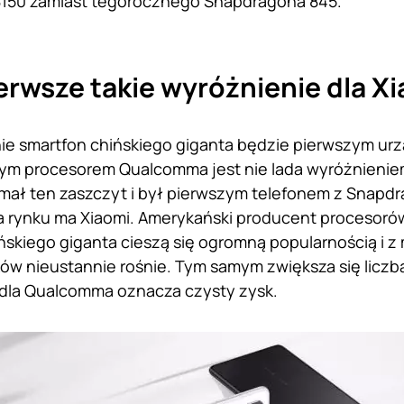
150 zamiast tegorocznego Snapdragona 845.
ierwsze takie wyróżnienie dla X
nie smartfon chińskiego giganta będzie pierwszym ur
m procesorem Qualcomma jest nie lada wyróżnieniem
mał ten zaszczyt i był pierwszym telefonem z Snapd
a rynku ma Xiaomi. Amerykański producent procesorów
ńskiego giganta cieszą się ogromną popularnością i z 
ków nieustannie rośnie. Tym samym zwiększa się lic
 dla Qualcomma oznacza czysty zysk.