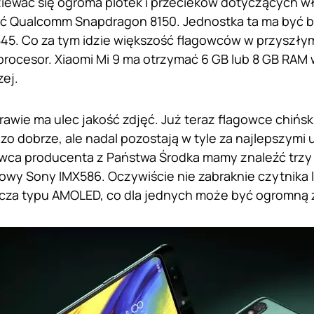
ewać się ogroma plotek i przecieków dotyczących wł
yć Qualcomm Snapdragon 8150. Jednostka ta ma być 
45. Co za tym idzie większość flagowców w przyszł
procesor. Xiaomi Mi 9 ma otrzymać 6 GB lub 8 GB RAM w
ej.
awie ma ulec jakość zdjęć. Już teraz flagowce chińs
dzo dobrze, ale nadal pozostają w tyle za najlepszymi
owca producenta z Państwa Środka mamy znaleźć trz
wy Sony IMX586. Oczywiście nie zabraknie czytnika li
cza typu AMOLED, co dla jednych może być ogromną za