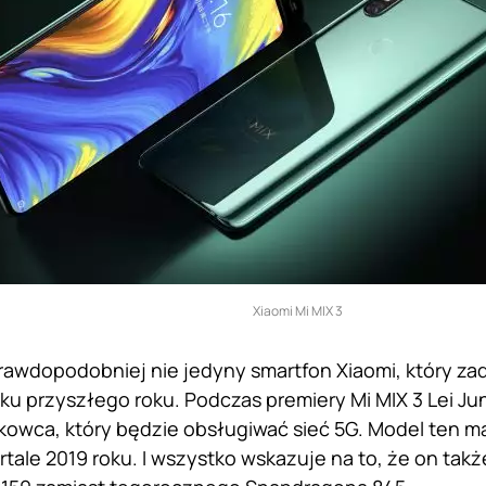
Xiaomi Mi MIX 3
rawdopodobniej nie jedyny smartfon Xiaomi, który z
ku przyszłego roku. Podczas premiery Mi MIX 3 Lei Ju
owca, który będzie obsługiwać sieć 5G. Model ten ma
tale 2019 roku. I wszystko wskazuje na to, że on ta