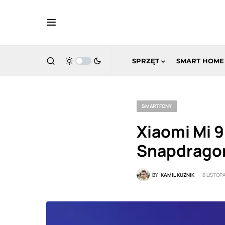
SPRZĘT
SMART HOME
SMARTFONY
Xiaomi Mi 
Snapdrago
BY
KAMIL KUŹNIK
6 LISTOP