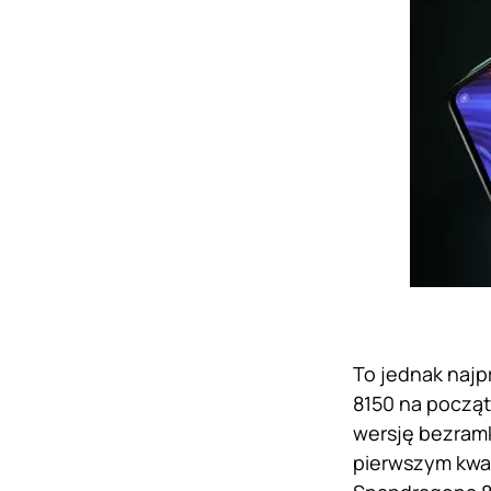
To jednak najp
8150 na począt
wersję bezramk
pierwszym kwar