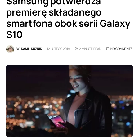
Samsung potwierdza
premierę składanego
smartfona obok serii Galaxy
S10
BY
KAMIL KUŹNIK
12 LUTEGO 2019
2 MINUTE READ
NO COMMENTS