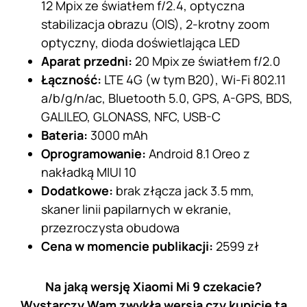
12 Mpix ze światłem f/2.4, optyczna
stabilizacja obrazu (OIS), 2-krotny zoom
optyczny, dioda doświetlająca LED
Aparat przedni:
20 Mpix ze światłem f/2.0
Łączność:
LTE 4G (w tym B20), Wi-Fi 802.11
a/b/g/n/ac, Bluetooth 5.0, GPS, A-GPS, BDS,
GALILEO, GLONASS, NFC, USB-C
Bateria:
3000 mAh
Oprogramowanie:
Android 8.1 Oreo z
nakładką MIUI 10
Dodatkowe:
brak złącza jack 3.5 mm,
skaner linii papilarnych w ekranie,
przezroczysta obudowa
Cena w momencie publikacji:
2599 zł
Na jaką wersję Xiaomi Mi 9 czekacie?
Wystarczy Wam zwykła wersja czy kupicie tą