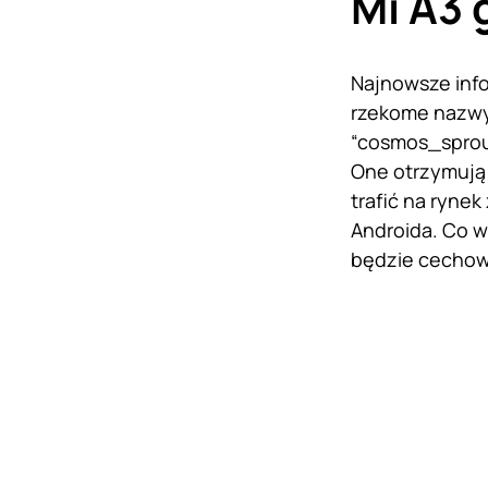
Mi A3
Najnowsze inf
rzekome nazwy
“cosmos_sprout
One otrzymują 
trafić na ryne
Androida. Co w
będzie cechowa