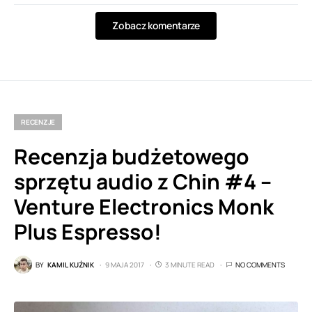
Zobacz komentarze
RECENZJE
Recenzja budżetowego
sprzętu audio z Chin #4 –
Venture Electronics Monk
Plus Espresso!
BY
KAMIL KUŹNIK
9 MAJA 2017
3 MINUTE READ
NO COMMENTS