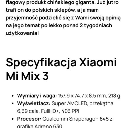
flagowy produkt chińskiego giganta. Już jutro
trafi on do polskich sklepów, a ja mam
przyjemność podzielić się z Wami swoją opinią
na jego temat po lekko ponad 2 tygodniach
użytkowania!
Specyfikacja
Xiaomi
Mi Mix 3
Wymiary i waga:
157.9 x 74.7 x 8.5 mm, 218 g
Wyświetlacz:
Super AMOLED, przekątna
6,39 cala, FullHD+, 403 PPI
Procesor:
Qualcomm Snapdragon 845 z
grafiką Adreno 630