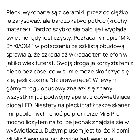
Plecki wykonane są z ceramiki, przez co ciężko
je zarysować, ale bardzo łatwo potłuc (kruchy
materiał). Bardzo szybko się palcuje i wygląda
świetnie, gdy jest czysty. Pozłacany napis “MIX
BY XIAOMI” w połączeniu ze szklistą obudową
sprawiają, że szkoda aż wkładać ten telefon w
jakikolwiek futerał. Swoją drogą ja korzystałem z
niebo bez case, co w sumie może skończyć się
źle, jeśli ktoś ma “dziurawe ręce”. W lewym
górnym rogu obudowy znalazł się znany
wszystkim już podwójny aparat z doświetlającą
diodą LED. Niestety na plecki trafił także skaner
linii papilarnych, choć po premierze Mi 8 Pro
mocno liczyłem na to, że jednak znajdzie się w
wyświetlaczu. Dużym plusem jest to, że Xiaomi
Mi Mix 3 wspiera indukcyjne ładowanie, a