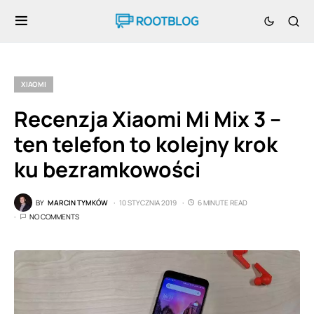
XIAOMI
Recenzja Xiaomi Mi Mix 3 –
ten telefon to kolejny krok
ku bezramkowości
BY
MARCIN TYMKÓW
10 STYCZNIA 2019
6 MINUTE READ
NO COMMENTS