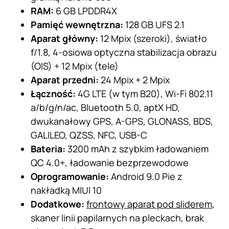
RAM:
6 GB LPDDR4X
Pamięć wewnętrzna:
128 GB UFS 2.1
Aparat główny:
12 Mpix (szeroki), światło
f/1.8, 4-osiowa optyczna stabilizacja obrazu
(OIS) + 12 Mpix (tele)
Aparat przedni:
24 Mpix + 2 Mpix
Łączność:
4G LTE (w tym B20), Wi-Fi 802.11
a/b/g/n/ac, Bluetooth 5.0, aptX HD,
dwukanałowy GPS, A-GPS, GLONASS, BDS,
GALILEO, QZSS, NFC, USB-C
Bateria:
3200 mAh z szybkim ładowaniem
QC 4.0+, ładowanie bezprzewodowe
Oprogramowanie:
Android 9.0 Pie z
nakładką MIUI 10
Dodatkowe:
frontowy aparat pod sliderem
,
skaner linii papilarnych na pleckach, brak