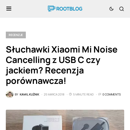
RECENZJE
Słuchawki Xiaomi Mi Noise
Cancelling z USB C czy
jackiem? Recenzja
porównawcza!
BY
KAMIL KUŹNIK
25 MARCA 2018
5 MINUTE READ
0 COMMENTS