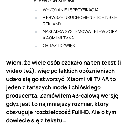
TELEWIZOR XIAOMI
WYKONANIE I SPECYFIKACJA
PIERWSZE URUCHOMIENIE I CHIŃSKIE
REKLAMY
NAKŁADKA SYSTEMOWA TELEWIZORA
XIAOMI MI TV 4A
OBRAZ I DŹWIĘK
Wiem, że wiele osób czekało na ten tekst (i
wideo też), więc po lekkich opóźnieniach
udało się go stworzyć. Xiaomi Mi TV 4A to
jeden z tańszych modeli chińskiego
producenta. Zamówiłem 43-calową wersję
gdyż jest to najmniejszy rozmiar, który
obsługuje rozdzielczość FullHD. Ale o tym
dowiecie się z tekstu…