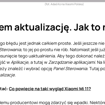
(fot. Adaś Ko na Xiaomi Polska)
em aktualizację. Jak to
go błędu jest jednak całkiem proste. Jeśli jeszcze nie
Sterowania
, to jej po prostu nie rób. Natomiast jeśli j
usunięcie tego uaktualnienia. Aby tego dokonać nale
ejść w
Aplikacje
, a tutaj w
Zarządzanie aplikacjami
. Na 
eży znaleźć i wybrać opcję
Panel Sterowania
. Tutaj 
alizacje
.
tać:
Co powiecie na taki wygląd Xiaomi Mi 11?
demu producentowi mogą zdarzyć się wpadki. Niektóre