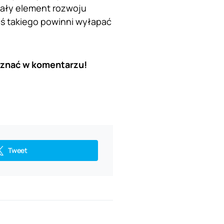
stały element rozwoju
oś takiego powinni wyłapać
e znać w komentarzu!
Tweet