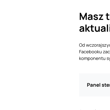
Masz t
aktual
Od wczorajszyc
Facebooku zacz
komponentu 
Panel ste