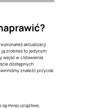
 naprawić?
 wykonałeś aktualizacji
uż ją zrobiłeś to jedynym
ży wejść w
Ustawienia
,
liście dostępnych
powinniśmy znaleźć przycisk
 są mniej uciążliwe,