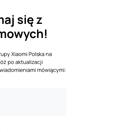
aj się z
temowych!
upy Xiaomi Polska na
ż po aktualizacji
owiadomieniami mówiącymi: