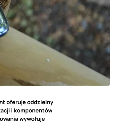
nt oferuje oddzielny
kacji i komponentów
erowania wywołuje