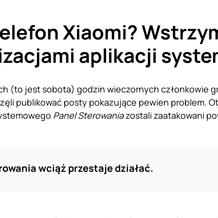
elefon Xiaomi? Wstrzym
izacjami aplikacji sys
h (to jest sobota) godzin wieczornych członkowie gr
ęli publikować posty pokazujące pewien problem. Otó
systemowego
Panel Sterowania
zostali zaatakowani p
rowania wciąż przestaje działać.