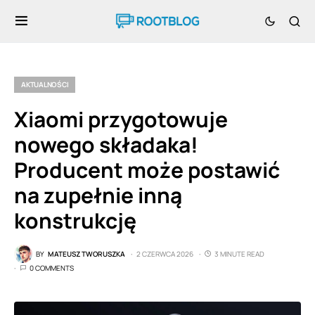
AKTUALNOŚCI
Xiaomi przygotowuje
nowego składaka!
Producent może postawić
na zupełnie inną
konstrukcję
BY
MATEUSZ TWORUSZKA
2 CZERWCA 2026
3 MINUTE READ
0 COMMENTS