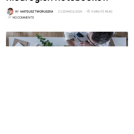
BY
MATEUSZ TWORUSZKA
2 CZERWCA 2026
3 MINUTE READ
NO COMMENTS
fot. Acer
Spis treści