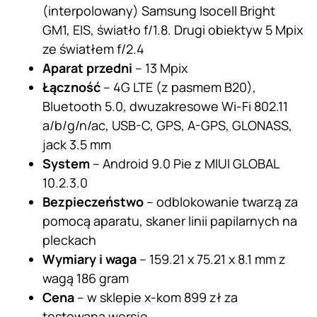
(interpolowany) Samsung Isocell Bright
GM1, EIS, światło f/1.8. Drugi obiektyw 5 Mpix
ze światłem f/2.4
Aparat przedni
– 13 Mpix
Łączność
– 4G LTE (z pasmem B20),
Bluetooth 5.0, dwuzakresowe Wi-Fi 802.11
a/b/g/n/ac, USB-C, GPS, A-GPS, GLONASS,
jack 3.5 mm
System
– Android 9.0 Pie z MIUI GLOBAL
10.2.3.0
Bezpieczeństwo
– odblokowanie twarzą za
pomocą aparatu, skaner linii papilarnych na
pleckach
Wymiary i waga
– 159.21 x 75.21 x 8.1 mm z
wagą 186 gram
Cena
– w sklepie x-kom 899 zł za
testowaną wersję