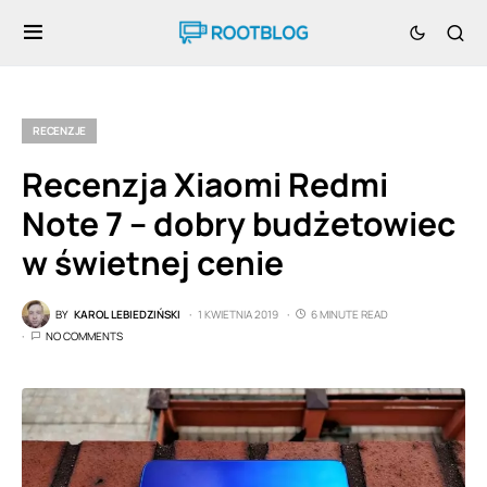
RECENZJE
Recenzja Xiaomi Redmi
Note 7 – dobry budżetowiec
w świetnej cenie
BY
KAROL LEBIEDZIŃSKI
1 KWIETNIA 2019
6 MINUTE READ
NO COMMENTS