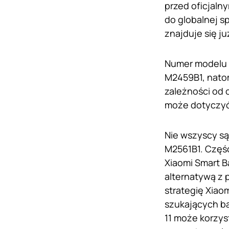
przed oficjaln
do globalnej s
znajduje się j
Numer modelu n
M2459B1, nato
zależności od 
może dotyczyć 
Nie wszyscy są
M2561B1. Częś
Xiaomi Smart Ba
alternatywą z
strategię Xiao
szukających b
11 może korzys