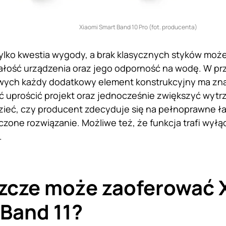
Xiaomi Smart Band 10 Pro (fot. producenta)
tylko kwestia wygody, a brak klasycznych styków mo
ałość urządzenia oraz jego odporność na wodę. W pr
wych każdy dodatkowy element konstrukcyjny ma znac
uprościć projekt oraz jednocześnie zwiększyć wytrz
ieć, czy producent zdecyduje się na pełnoprawne ła
zone rozwiązanie. Możliwe też, że funkcja trafi wyłą
.
zcze może zaoferować 
Band 11?