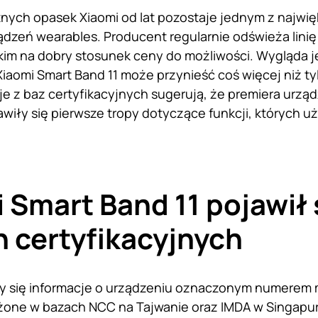
ntnych opasek Xiaomi od lat pozostaje jednym z najw
ądzeń wearables. Producent regularnie odświeża linię
im na dobry stosunek ceny do możliwości. Wygląda j
aomi Smart Band 11 może przynieść coś więcej niż t
e z baz certyfikacyjnych sugerują, że premiera urządze
jawiły się pierwsze tropy dotyczące funkcji, których u
 Smart Band 11 pojawił 
 certyfikacyjnych
ły się informacje o urządzeniu oznaczonym numerem 
one w bazach NCC na Tajwanie oraz IMDA w Singapurz