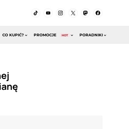
CO KUPIĆ?
PROMOCJE
PORADNIKI
HOT
nej
ianę