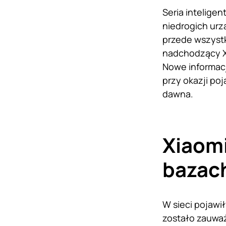
Seria intelige
niedrogich urz
przede wszystk
nadchodzący Xi
Nowe informacj
przy okazji po
dawna.
Xiaomi
bazach
W sieci pojawi
zostało zauważ