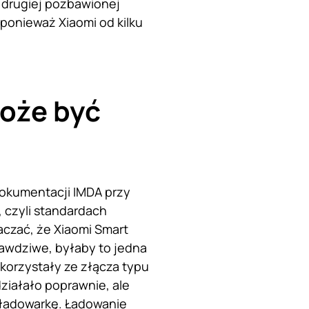
i drugiej pozbawionej
ponieważ Xiaomi od kilku
oże być
dokumentacji IMDA przy
 czyli standardach
czać, że Xiaomi Smart
rawdziwe, byłaby to jedna
 korzystały ze złącza typu
iałało poprawnie, ale
 ładowarkę. Ładowanie