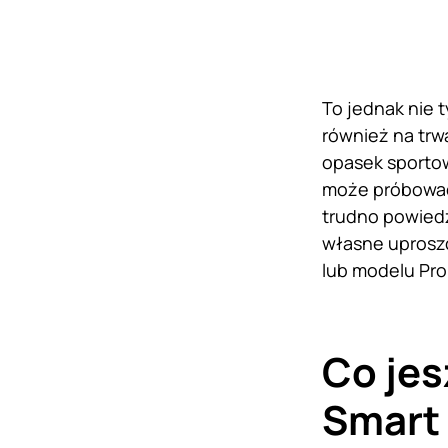
To jednak nie 
również na trw
opasek sporto
może próbować 
trudno powiedz
własne uproszc
lub modelu Pro
Co jes
Smart 