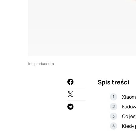
fot. producenta
Spis treści
Xiaomi
Ładow
Co je
Kiedy 