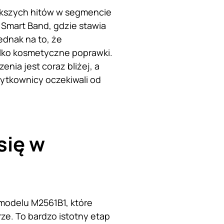
iększych hitów w segmencie
 Smart Band, gdzie stawia
ednak na to, że
ylko kosmetyczne poprawki.
nia jest coraz bliżej, a
żytkownicy oczekiwali od
się w
modelu M2561B1, które
e. To bardzo istotny etap