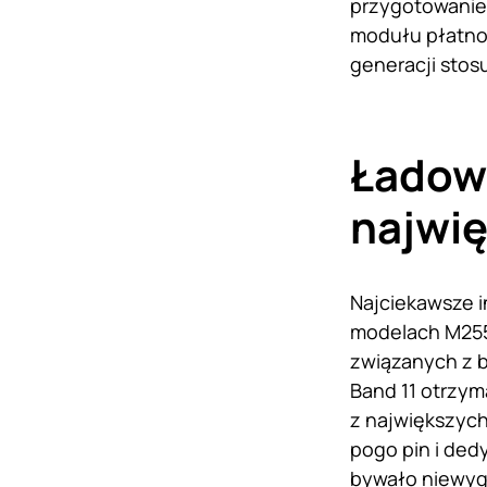
przygotowanie 
modułu płatnoś
generacji stos
Ładow
najwi
Najciekawsze i
modelach M2558
związanych z 
Band 11 otrzym
z największych 
pogo pin i de
bywało niewyg