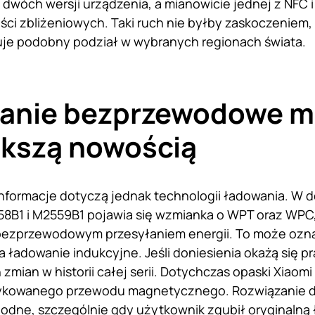
dwóch wersji urządzenia, a mianowicie jednej z NFC 
ci zbliżeniowych. Taki ruch nie byłby zaskoczeniem, 
uje podobny podział w wybranych regionach świata.
anie bezprzewodowe m
ększą nowością
nformacje dotyczą jednak technologii ładowania. W 
B1 i M2559B1 pojawia się wzmianka o WPT oraz WPC,
bezprzewodowym przesyłaniem energii. To może ozna
a ładowanie indukcyjne. Jeśli doniesienia okażą się p
zmian w historii całej serii. Dotychczas opaski Xiaomi
dykowanego przewodu magnetycznego. Rozwiązanie dz
odne, szczególnie gdy użytkownik zgubił oryginalną