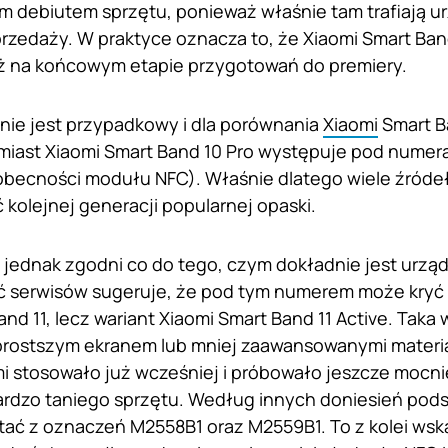
ym debiutem sprzętu, ponieważ właśnie tam trafiają
przedaży. W praktyce oznacza to, że Xiaomi Smart Ba
uż na końcowym etapie przygotowań do premiery.
ie jest przypadkowy i dla porównania
Xiaomi
Smart B
miast Xiaomi Smart Band 10 Pro występuje pod numer
obecności modułu NFC). Właśnie dlatego wiele źróde
kolejnej generacji popularnej opaski.
 jednak zgodni co do tego, czym dokładnie jest urzą
ć serwisów sugeruje, że pod tym numerem może kryć 
nd 11, lecz wariant Xiaomi Smart Band 11 Active. Taka
 prostszym ekranem lub mniej zaawansowanymi mater
mi stosowało już wcześniej i próbowało jeszcze mocni
ardzo taniego sprzętu. Według innych doniesień pod
tać z oznaczeń M2558B1 oraz M2559B1. To z kolei ws