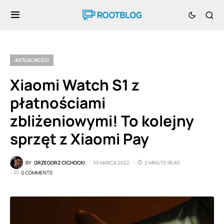
AKTUALNOŚCI
Xiaomi Watch S1 z
płatnościami
zbliżeniowymi! To kolejny
sprzęt z Xiaomi Pay
BY
GRZEGORZ CICHOCKI
30 MARCA 2022
2 MINUTE READ
0 COMMENTS