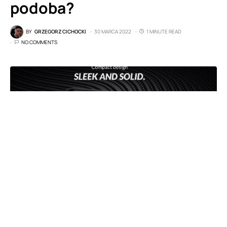
podoba?
BY
GRZEGORZ CICHOCKI
30 MARCA 2022
1 MINUTE READ
NO COMMENTS
(fot. Alcatel)