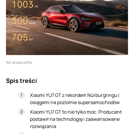
fot. producenta
Spis treści
Xiaomi YU7 GT z rekordem Nürburgringu i
osiągami na poziomie supersamochodów
Xiaomi YU7 GT to nie tylko moc. Producent
postawił na technologię i zaawansowane
rozwiązania