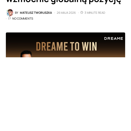
BY
MATEUSZ TWORUSZKA
26 MAJA 2026
3 MINUTE READ
NO COMMENTS
fot. Dreame
Rynek inteligentnych urządzeń dla domu już