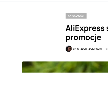
AKTUALNOŚCI
AliExpress 
promocje
BY
GRZEGORZ CICHOCKI
8