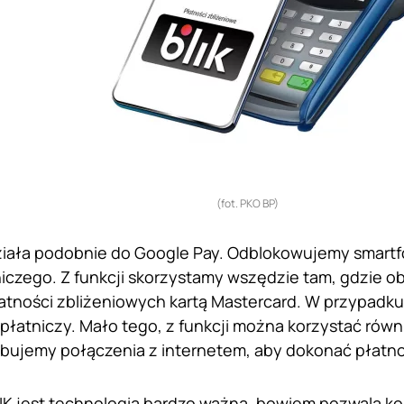
(fot. PKO BP)
iała podobnie do Google Pay. Odblokowujemy smartfo
niczego. Z funkcji skorzystamy wszędzie tam, gdzie o
atności zbliżeniowych kartą Mastercard. W przypadku 
 płatniczy. Mało tego, z funkcji można korzystać równ
ebujemy połączenia z internetem, aby dokonać płatno
IK jest technologią bardzo ważną, bowiem pozwala ko