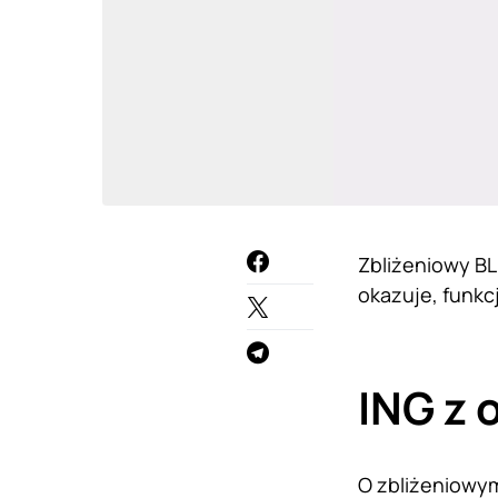
Zbliżeniowy BL
okazuje, funkc
ING z 
O zbliżeniowym