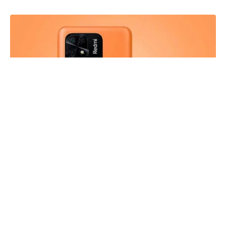
Redmi 10 Power to najnowszy smartfon, który
właśnie dołączył do portfolio submarki
Xiaomi
.
Urządzenie zadebiutowało na indyjskim rynku w
atrakcyjnej cenie, przy czym oferuje akumulator
o pojemności 6000 mAh i procesor Qualcomm.