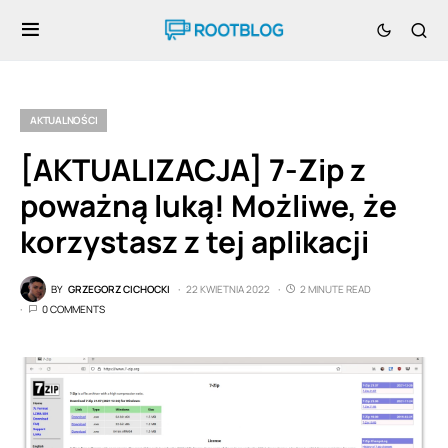
AKTUALNOŚCI
[AKTUALIZACJA] 7-Zip z
poważną luką! Możliwe, że
korzystasz z tej aplikacji
BY
GRZEGORZ CICHOCKI
22 KWIETNIA 2022
2 MINUTE READ
0 COMMENTS