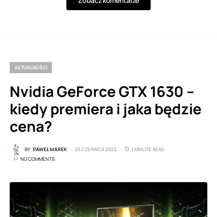
Zobacz komentarze
AKTUALNOŚCI
Nvidia GeForce GTX 1630 –
kiedy premiera i jaka będzie
cena?
BY
PAWEŁ MAREK
26 CZERWCA 2022
1 MINUTE READ
NO COMMENTS