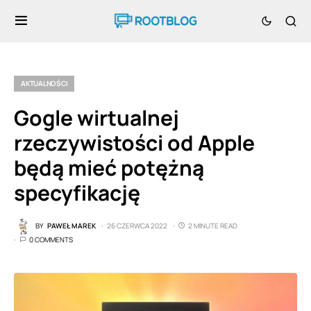
AKTUALNOŚCI
Gogle wirtualnej
rzeczywistości od Apple
będą mieć potężną
specyfikację
BY
PAWEŁ MAREK
26 CZERWCA 2022
2 MINUTE READ
0 COMMENTS