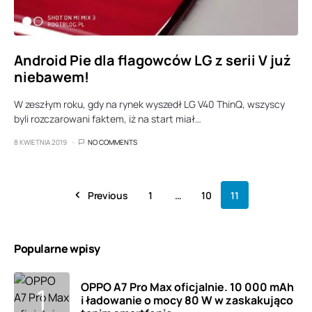
Android Pie dla flagowców LG z serii V już
niebawem!
W zeszłym roku, gdy na rynek wyszedł LG V40 ThinQ, wszyscy
byli rozczarowani faktem, iż na start miał…
8 KWIETNIA 2019
NO COMMENTS
Previous
1
…
10
11
Popularne wpisy
OPPO A7 Pro Max oficjalnie. 10 000 mAh
i ładowanie o mocy 80 W w zaskakująco