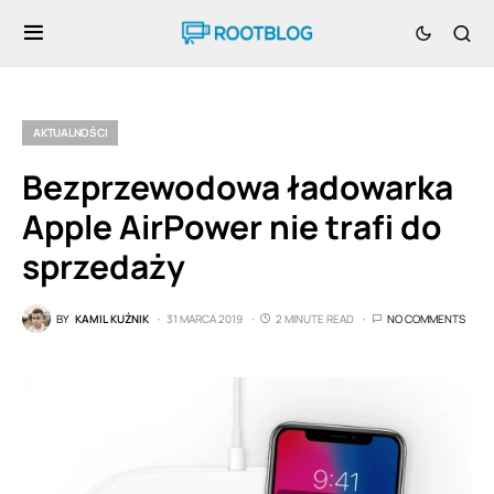
AKTUALNOŚCI
Bezprzewodowa ładowarka
Apple AirPower nie trafi do
sprzedaży
BY
KAMIL KUŹNIK
31 MARCA 2019
2 MINUTE READ
NO COMMENTS