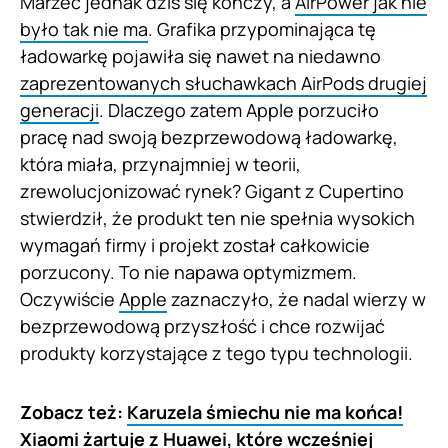
Marzec jednak dziś się kończy, a
AirPower jak nie
było tak nie ma
. Grafika przypominająca tę
ładowarkę pojawiła się nawet na niedawno
zaprezentowanych słuchawkach AirPods drugiej
generacji
. Dlaczego zatem Apple porzuciło
pracę nad swoją bezprzewodową ładowarkę,
która miała, przynajmniej w teorii,
zrewolucjonizować rynek? Gigant z Cupertino
stwierdził, że produkt ten nie spełnia wysokich
wymagań firmy i projekt został całkowicie
porzucony. To nie napawa optymizmem.
Oczywiście
Apple
zaznaczyło, że nadal wierzy w
bezprzewodową przyszłość i chce rozwijać
produkty korzystające z tego typu technologii.
Zobacz też:
Karuzela śmiechu nie ma końca!
Xiaomi żartuje z Huawei, które wcześniej