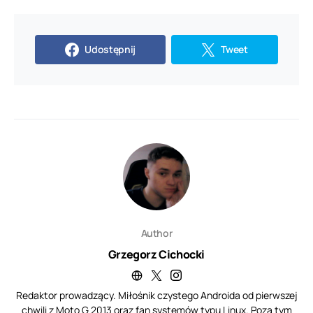
Udostępnij
Tweet
Author
Grzegorz Cichocki
Redaktor prowadzący. Miłośnik czystego Androida od pierwszej
chwili z Moto G 2013 oraz fan systemów typu Linux. Poza tym