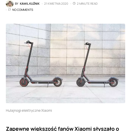
BY
KAMIL KUŹNIK
21 KWIETNIA 2020
2 MINUTE READ
NO COMMENTS
Hulajnogi elektryczne Xiaomi
Zapewne większość fanów Xiaomi słyszało o