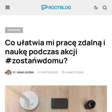
PORADNIKI
Co ułatwia mi pracę zdalną i
naukę podczas akcji
#zostańwdomu?
BY
KAMIL KUŹNIK
21 KWIETNIA 2020
4 MINUTE READ