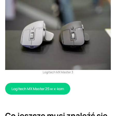
Logitech MX Master 3
Logitech MX Master 2S w x-kom
Co jeszcze musi znaleźć się