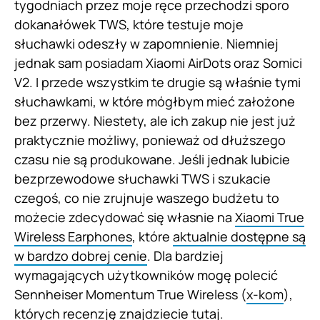
tygodniach przez moje ręce przechodzi sporo
dokanałówek TWS, które testuje moje
słuchawki odeszły w zapomnienie. Niemniej
jednak sam posiadam Xiaomi AirDots oraz Somici
V2. I przede wszystkim te drugie są właśnie tymi
słuchawkami, w które mógłbym mieć założone
bez przerwy. Niestety, ale ich zakup nie jest już
praktycznie możliwy, ponieważ od dłuższego
czasu nie są produkowane. Jeśli jednak lubicie
bezprzewodowe słuchawki TWS i szukacie
czegoś, co nie zrujnuje waszego budżetu to
możecie zdecydować się własnie na
Xiaomi True
Wireless Earphones
, które
aktualnie dostępne są
w bardzo dobrej cenie
. Dla bardziej
wymagających użytkowników mogę polecić
Sennheiser Momentum True Wireless (
x-kom
),
których recenzję znajdziecie
tutaj
.