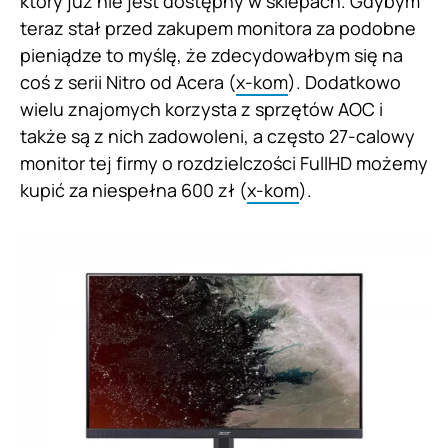
który już nie jest dostępny w sklepach. Gdybym
teraz stał przed zakupem monitora za podobne
pieniądze to myślę, że zdecydowałbym się na
coś z serii Nitro od Acera (
x-kom
). Dodatkowo
wielu znajomych korzysta z sprzętów AOC i
także są z nich zadowoleni, a często 27-calowy
monitor tej firmy o rozdzielczości FullHD możemy
kupić za niespełna 600 zł (
x-kom
).