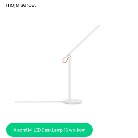
moje serce.
Xiaomi Mi LED Desk Lamp 1S w x-kom