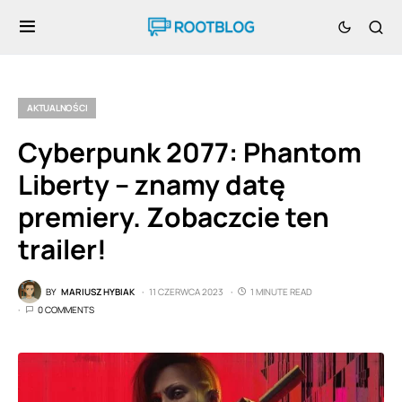
AKTUALNOŚCI
Cyberpunk 2077: Phantom
Liberty – znamy datę
premiery. Zobaczcie ten
trailer!
BY
MARIUSZ HYBIAK
11 CZERWCA 2023
1 MINUTE READ
0 COMMENTS