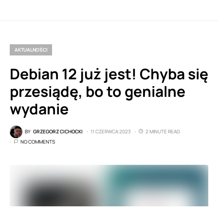
AKTUALNOŚCI
Debian 12 już jest! Chyba się
przesiądę, bo to genialne
wydanie
BY
GRZEGORZ CICHOCKI
11 CZERWCA 2023
2 MINUTE READ
NO COMMENTS