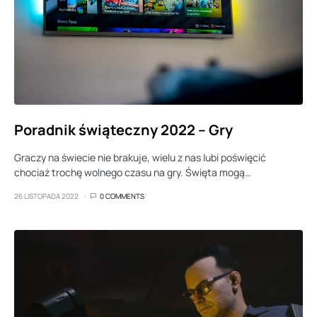
Poradnik świąteczny 2022 – Gry
Graczy na świecie nie brakuje, wielu z nas lubi poświęcić
chociaż trochę wolnego czasu na gry. Święta mogą…
26 LISTOPADA 2022
0 COMMENTS