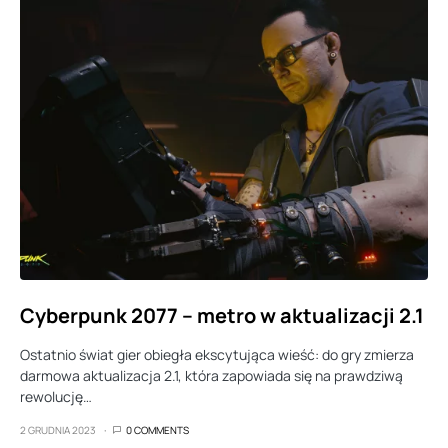
Cyberpunk 2077 – metro w aktualizacji 2.1
Ostatnio świat gier obiegła ekscytująca wieść: do gry zmierza
darmowa aktualizacja 2.1, która zapowiada się na prawdziwą
rewolucję…
2 GRUDNIA 2023
0 COMMENTS