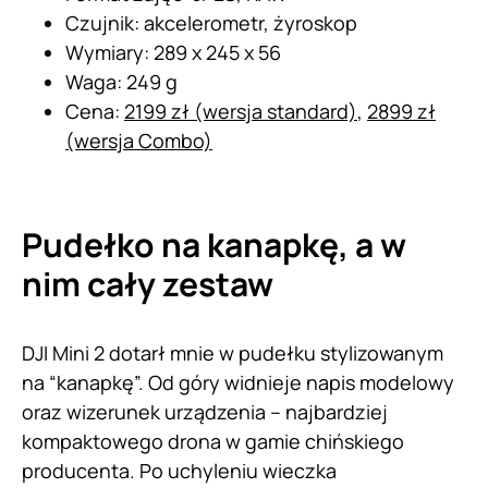
Czujnik: akcelerometr, żyroskop
Wymiary: 289 x 245 x 56
Waga: 249 g
Cena:
2199 zł (wersja standard)
,
2899 zł
(wersja Combo)
Pudełko na kanapkę, a w
nim cały zestaw
DJI Mini 2 dotarł mnie w pudełku stylizowanym
na “kanapkę”. Od góry widnieje napis modelowy
oraz wizerunek urządzenia – najbardziej
kompaktowego drona w gamie chińskiego
producenta. Po uchyleniu wieczka