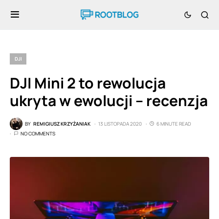
DJI
DJI Mini 2 to rewolucja
ukryta w ewolucji – recenzja
BY
REMIGIUSZ KRZYŻANIAK
13 LISTOPADA 2020
6 MINUTE READ
NO COMMENTS