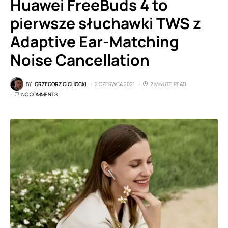
Huawei FreeBuds 4 to
pierwsze słuchawki TWS z
Adaptive Ear-Matching
Noise Cancellation
BY
GRZEGORZ CICHOCKI
2 CZERWCA 2021
2 MINUTE READ
NO COMMENTS