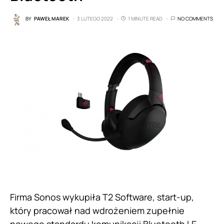
BY
PAWEŁ MAREK
3 LUTEGO 2022
1 MINUTE READ
NO COMMENTS
Firma Sonos wykupiła T2 Software, start-up,
który pracował nad wdrożeniem zupełnie
nowego standardu komunikacji Bluetooth LE