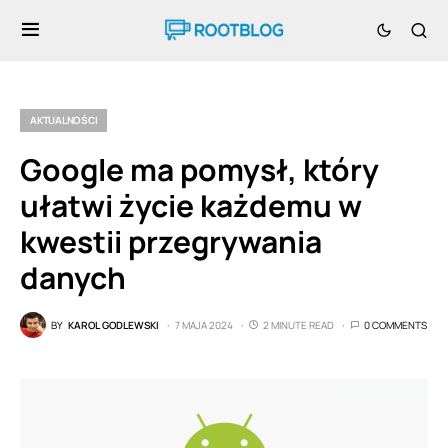
AKTUALNOŚCI
Google ma pomysł, który
ułatwi życie każdemu w
kwestii przegrywania
danych
BY
KAROL GODLEWSKI
7 MAJA 2024
2 MINUTE READ
0 COMMENTS