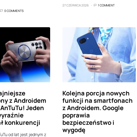
…
27 CZERWCA 2026
1 COMMENT
0 COMMENTS
jniejsze
Kolejna porcja nowych
ny z Androidem
funkcji na smartfonach
 AnTuTu! Jeden
z Androidem. Google
wyraźnie
poprawia
ł konkurencji
bezpieczeństwo i
wygodę
uTu od lat jest jednym z