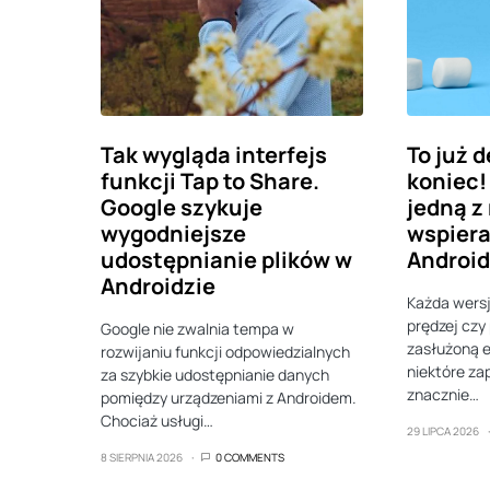
Tak wygląda interfejs
To już 
funkcji Tap to Share.
koniec!
Google szykuje
jedną z
wygodniejsze
wspiera
udostępnianie plików w
Androi
Androidzie
Każda wers
prędzej czy
Google nie zwalnia tempa w
zasłużoną 
rozwijaniu funkcji odpowiedzialnych
niektóre zap
za szybkie udostępnianie danych
znacznie…
pomiędzy urządzeniami z Androidem.
Chociaż usługi…
29 LIPCA 2026
8 SIERPNIA 2026
0 COMMENTS