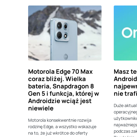
Motorola Edge 70 Max
Masz t
coraz bliżej. Wielka
Android 
bateria, Snapdragon 8
najpewn
Gen 5 i funkcja, której w
nie traf
Androidzie wciąż jest
Duże aktual
niewiele
operacyjneg
użytkownik
Motorola konsekwentnie rozwija
najważniej
rodzinę Edge, a wszystko wskazuje
podczas za
na to, że już wkrótce do oferty