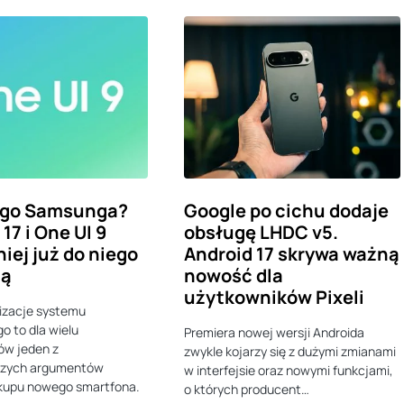
ego Samsunga?
Google po cichu dodaje
17 i One UI 9
obsługę LHDC v5.
iej już do niego
Android 17 skrywa ważną
ią
nowość dla
użytkowników Pixeli
izacje systemu
o to dla wielu
Premiera nowej wersji Androida
ów jeden z
zwykle kojarzy się z dużymi zmianami
szych argumentów
w interfejsie oraz nowymi funkcjami,
kupu nowego smartfona.
o których producent…