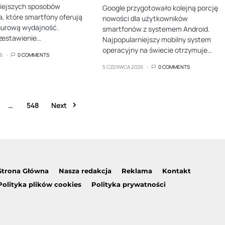
niejszych sposobów
Google przygotowało kolejną porcję
, które smartfony oferują
nowości dla użytkowników
surową wydajność.
smartfonów z systemem Android.
zestawienie…
Najpopularniejszy mobilny system
operacyjny na świecie otrzymuje…
6
0 COMMENTS
5 CZERWCA 2026
0 COMMENTS
…
548
Next
Strona Główna
Nasza redakcja
Reklama
Kontakt
Polityka plików cookies
Polityka prywatności