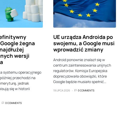
definitywny
UE urządza Androida po
 Google żegna
swojemu, a Google musi
 najdłużej
wprowadzić zmiany
nych wersji
Android ponownie znalazł się w
da
centrum zainteresowania unijnych
regulatorów. Komisja Europejska
ja systemu operacyjnego
doprecyzowała obowiązki, które
 później przechodzi na
Google będzie musiało spełnić…
emeryturę, jednak
isują się w historii
19 LIPCA 2026
0 COMMENTS
0 COMMENTS