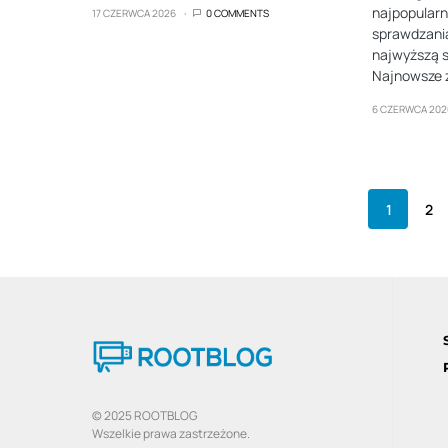
najpopular
17 CZERWCA 2026
0 COMMENTS
sprawdzania
najwyższą 
Najnowsze 
6 CZERWCA 202
1
2
© 2025 ROOTBLOG
Wszelkie prawa zastrzeżone.