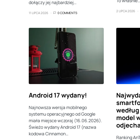
To właśnie
dołączy jej najbardziej…
2 LIPCA 2026
11 LIPCA 2026
0 COMMENTS
Android 17 wydany!
Najwyda
smartfo
Najnowsza wersja mobilnego
według
systemu operacyjnego od Google
model 
miała miejsce wczoraj (16.06.2026).
odjecha
Świeżo wydany Android 17 (nazwa
kodowa Cinnamon…
Ranking AnT