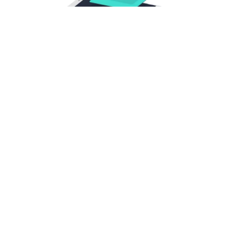
(fot. Android Police)
Nie wiem czy wiecie, ale koreańscy giganci tacy
jak Samsung i LG stworzyli własne usługi
płatnicze. Niestety, jak się okazuje, możemy już
pożegnać LG Pay.
W 2017 roku LG postanowiło ugryźć kawałek
rynku płatniczego. Na początku usługa LG Pay
była dostępna w Korei Południowej, a w 2019
roku trafiła również do Stanów Zjednoczonych.