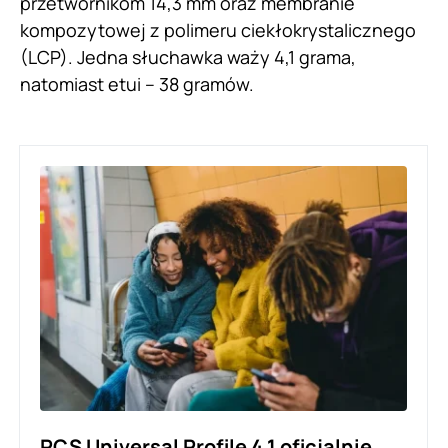
przetwornikom 14,3 mm oraz membranie
kompozytowej z polimeru ciekłokrystalicznego
(LCP). Jedna słuchawka waży 4,1 grama,
natomiast etui – 38 gramów.
RCS Universal Profile 4.1 oficjalnie.