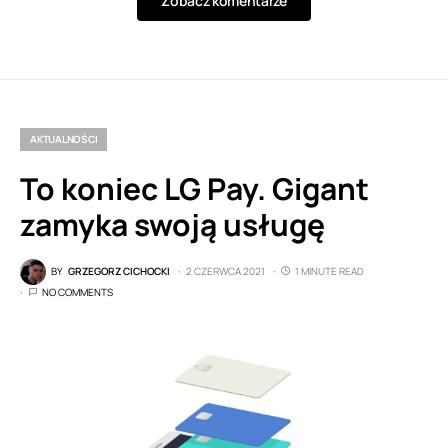
Zobacz komentarze
AKTUALNOŚCI
To koniec LG Pay. Gigant
zamyka swoją usługę
BY
GRZEGORZ CICHOCKI
2 CZERWCA 2021
1 MINUTE READ
NO COMMENTS