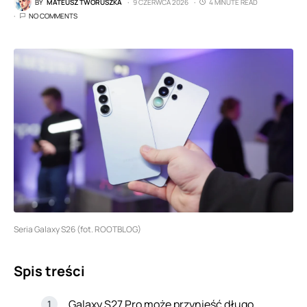
BY
MATEUSZ TWORUSZKA
9 CZERWCA 2026
4 MINUTE READ
NO COMMENTS
Seria Galaxy S26 (fot. ROOTBLOG)
Spis treści
Galaxy S27 Pro może przynieść długo