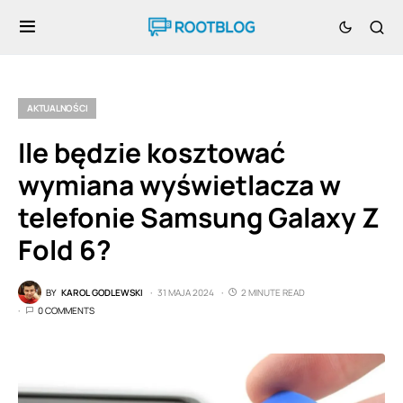
AKTUALNOŚCI
Ile będzie kosztować
wymiana wyświetlacza w
telefonie Samsung Galaxy Z
Fold 6?
BY
KAROL GODLEWSKI
31 MAJA 2024
2 MINUTE READ
0 COMMENTS