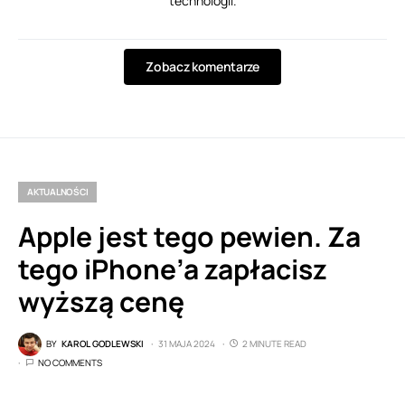
technologii.
Zobacz komentarze
AKTUALNOŚCI
Apple jest tego pewien. Za
tego iPhone’a zapłacisz
wyższą cenę
BY
KAROL GODLEWSKI
31 MAJA 2024
2 MINUTE READ
NO COMMENTS